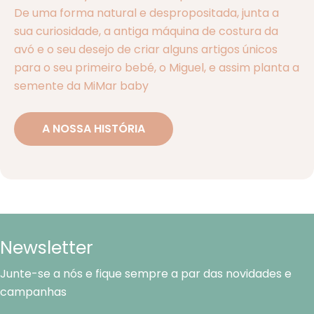
De uma forma natural e despropositada, junta a
sua curiosidade, a antiga máquina de costura da
avó e o seu desejo de criar alguns artigos únicos
para o seu primeiro bebé, o Miguel, e assim planta a
semente da MiMar baby
A NOSSA HISTÓRIA
Newsletter
Junte-se a nós e fique sempre a par das novidades e
campanhas