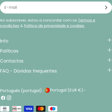
E-
mail
Ao subscrever, estou a concordar com os
Termos e
condições
&
Política de privacidade e cookies.
Info
Políticas
Contactos
FAQ - Dúvidas frequentes
P
L
Portugal (EUR €)
Português (portugal)
a
i
Facebook
Instagram
í
n
Métodos